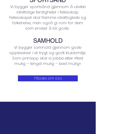
SPORTSÅND
Vi bygger sportsånd gjennom å utvikle
idrettslige ferdigheter i fellesskap.
Fellesskapet skal fremme idrettsglede og
folkehelse, men også gi rom for dem
som ønsker å bli gode.
SAMHOLD
Vi bygger samhold gjennom gode
opplevelser i et trygt og godt klubbmiljø.
Som prinsipp skal vi jobbe etter «flest
mulig – lengst mulig – best mulig».
Tilbake om oss