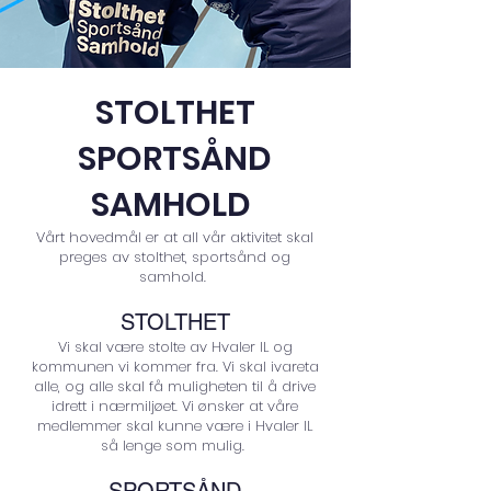
STOLTHET
SPORTSÅND
SAMHOLD
Vårt hovedmål er at all vår aktivitet skal
preges av stolthet, sportsånd og
samhold.
STOLTHET
Vi skal være stolte av Hvaler IL og
kommunen vi kommer fra. Vi skal ivareta
alle, og alle skal få muligheten til å drive
idrett i nærmiljøet. Vi ønsker at våre
medlemmer skal kunne være i Hvaler IL
så lenge som mulig.