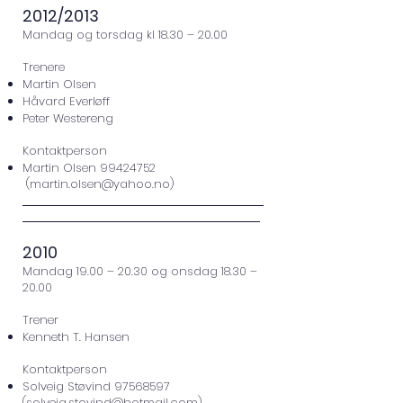
2012/2013
Mandag og torsdag kl 18.30 – 20.00
Trenere
Martin Olsen
Håvard Everløff
Peter Westereng
Kontaktperson
Martin Olsen
99424752
(
martin.olsen@yahoo.no
)
2010
Mandag 19.00 – 20.30 og onsdag 18.30 –
20.00
Trener
Kenneth T. Hansen
Kontaktperson
Solveig Støvind
97568597
(
solveig.stovind@hotmail.com
)