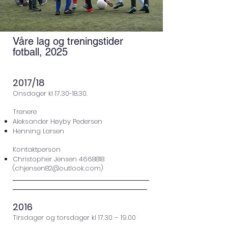
Våre lag og treningstider
fotball, 2025
​2017/18
Onsdager kl
17.30-18.30
.
Trenere
Aleksander Høyby Pedersen
Henning Larsen
Kontaktperson
Christopher Jensen
4668818
(
chjensen82@outlook.com
)
2016
Tirsdager og torsdager kl 17.30 – 19.00