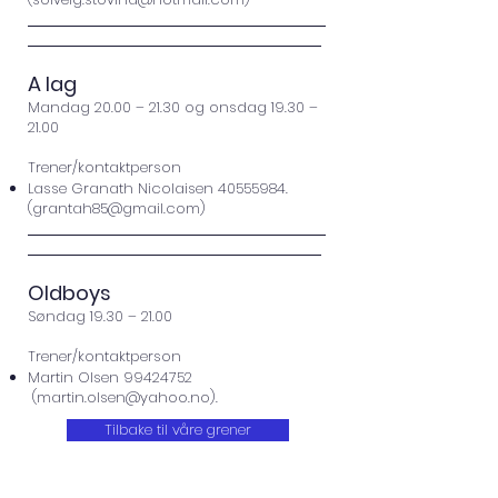
A lag
Mandag 20.00 – 21.30 og onsdag 19.30 –
21.00
Trener/kontaktperson
Lasse Granath Nicolaisen
40555984
.
(
grantah85@gmail.com
)
Oldboys
Søndag 19.30 – 21.00
Trener/kontaktperson
Martin Olsen
99424752
(
martin.olsen@yahoo.no
).
Tilbake til våre grener