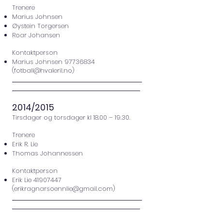
Trenere
Marius Johnsen
Øystein Torgersen
Roar Johansen
Kontaktperson
Marius Johnsen
97736834
(
fotball@hvaleril.no
)
2014/2015
Tirsdager og torsdager kl 18.00 – 19.30.
Trenere
Erik R. Lie
Thomas Johannessen
Kontaktperson
Erik Lie
41907447
(
erikragnarsoennlie@gmail.com
)