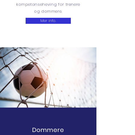
kompetanseheving for trenere
og dommere.
Mer info.
Dommere