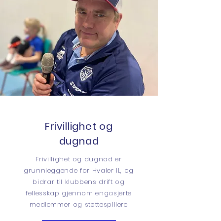
Frivillighet og
dugnad
Frivillighet og dugnad er
grunnleggende for Hvaler IL, og
bidrar til klubbens drift og
fellesskap gjennom engasjerte
medlemmer og støttespillere