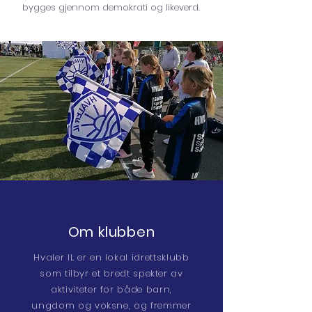
bygges gjennom demokrati og likeverd.
Om klubben
Hvaler IL er en lokal idrettsklubb
som tilbyr et bredt spekter av
aktiviteter for både barn,
ungdom og voksne, og fremmer