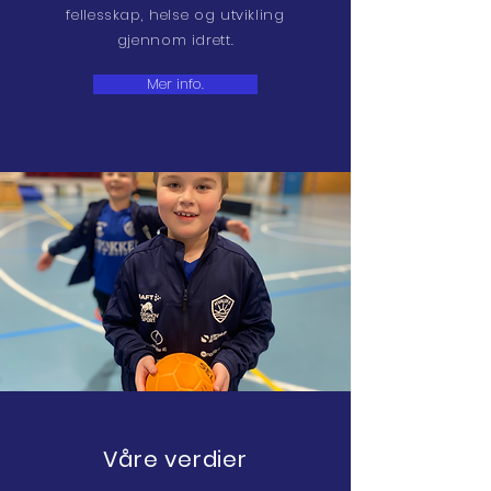
fellesskap, helse og utvikling
gjennom idrett.
Mer info.
Våre verdier