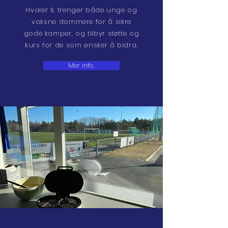
Hvaler IL trenger både unge og
voksne dommere for å sikre
gode kamper, og tilbyr støtte og
kurs for de som ønsker å bidra.
Mer info.