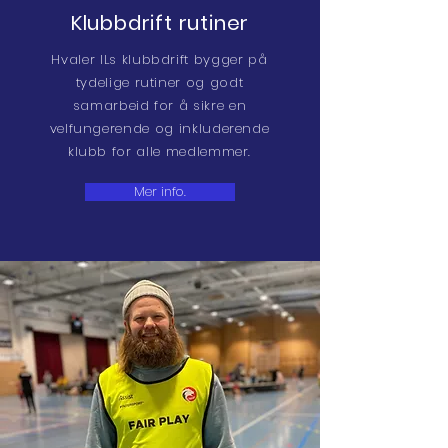
Klubbdrift rutiner
Hvaler ILs klubbdrift bygger på
tydelige rutiner og godt
samarbeid for å sikre en
velfungerende og inkluderende
klubb for alle medlemmer.
Mer info.