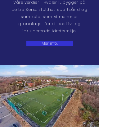
Våre verdier i Hvaler IL bygger på
de tre S'ene: stolthet, sportsånd og
samhold, som vi mener er
grunnlaget for et positivt og
inkluderende idrettsmiljø.
Mer info.