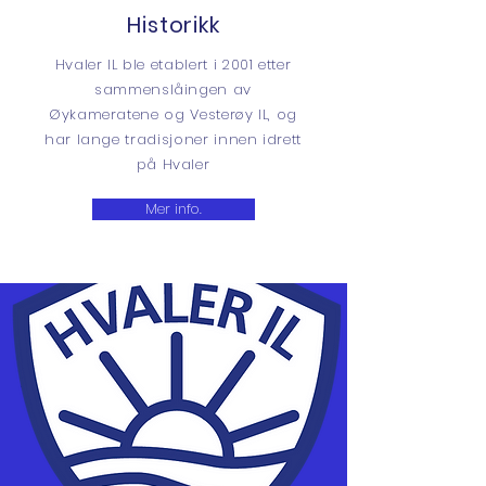
Historikk
Hvaler IL ble etablert i 2001 etter
sammenslåingen av
Øykameratene og Vesterøy IL, og
har lange tradisjoner innen idrett
på Hvaler
Mer info.